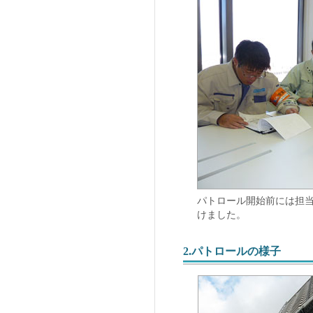
パトロール開始前には担
けました。
2.パトロールの様子